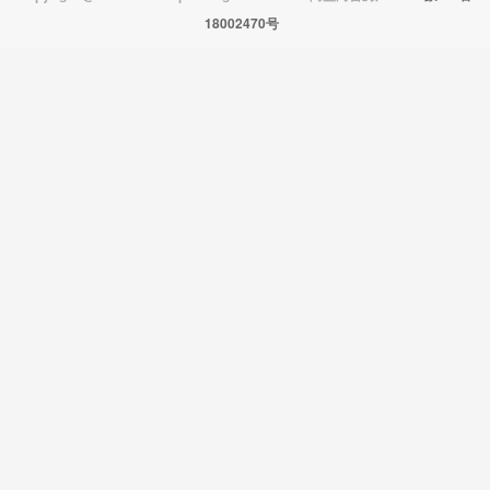
18002470号