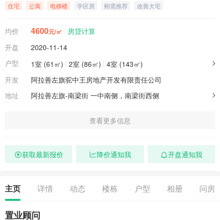
住宅
公寓
电梯楼
学区房
刚需推荐
改善大宅
4600
均价
房贷计算
元/㎡
开盘
2020-11-14
户型
1室 (61㎡)
2室 (86㎡)
4室 (143㎡)
开发
阿拉善左旗驼中王房地产开发有限责任公司
地址
阿拉善左旗-南梁街
一中南侧，南梁街西侧
查看更多信息
获取最新报价
降价通知我
开盘通知我
主页
详情
动态
楼栋
户型
相册
问房
置业顾问