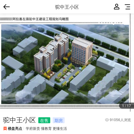
驼中王小区
1
/
17
驼中王小区
91056人浏览
在售
期房
楼盘亮点
学府新贵 懂教育 更懂生活