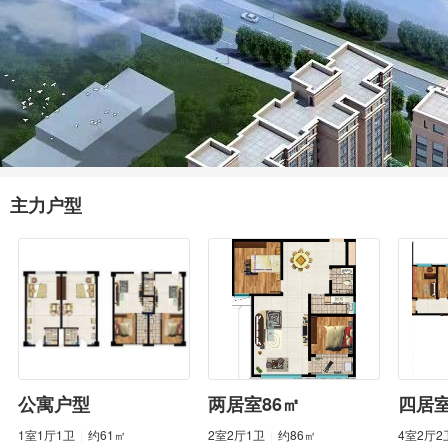
主力户型
公寓户型
两居室86㎡
四居
1室1厅1卫
|
约61㎡
2室2厅1卫
|
约86㎡
4室2厅2