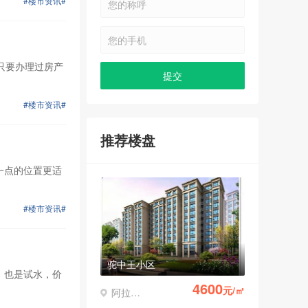
#楼市资讯#
只要办理过房产
#楼市资讯#
推荐楼盘
一点的位置更适
#楼市资讯#
驼中王小区
，也是试水，价
4600
元/㎡
阿拉善左旗