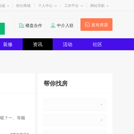
机端
积分商城
个人中心
工作平台
网站导航
发布房源
楼盘合作
中介入驻
装修
资讯
活动
社区
帮你找房
呢？一、等额