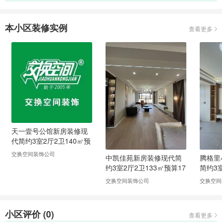
本小区装修实例
查看更多
天一壹号公馆新房装修现
代简约3室2厅2卫140㎡预
算160万
交换空间装饰公司
中凯佳苑新房装修现代简
腾格里
约3室2厅2卫133㎡预算17
简约3
万
14万
交换空间装饰公司
交换空间
小区评价 (
0
)
查看更多