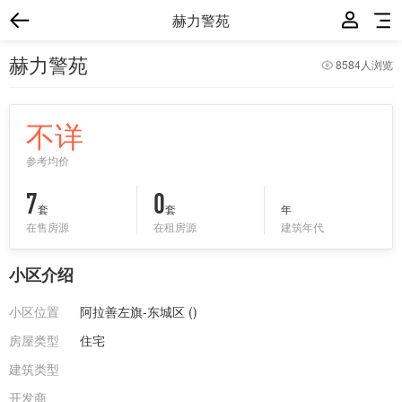
赫力警苑
赫力警苑
8584人浏览
不详
参考均价
7
0
套
套
年
在售房源
在租房源
建筑年代
小区介绍
小区位置
阿拉善左旗-东城区 (
)
房屋类型
住宅
建筑类型
开发商