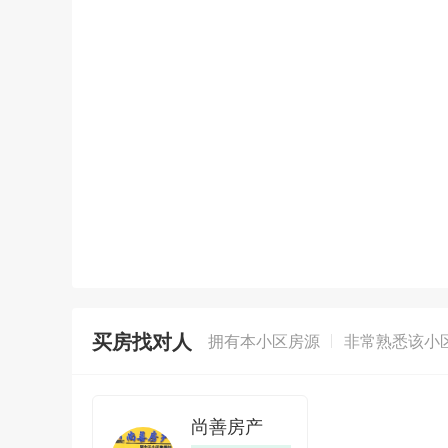
买房找对人
拥有本小区房源
非常熟悉该小
尚善房产