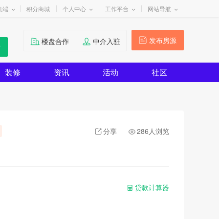
机端
积分商城
个人中心
工作平台
网站导航
发布房源
楼盘合作
中介入驻
装修
资讯
活动
社区
分享
286人浏览
贷款计算器