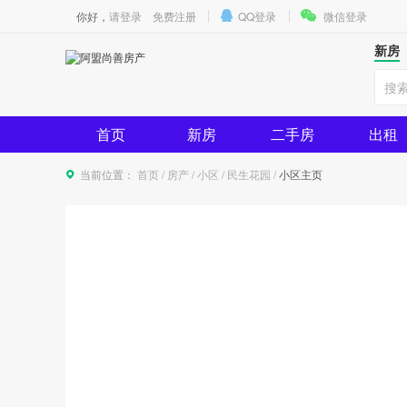
你好，
请登录
免费注册
QQ登录
微信登录
新房
首页
新房
二手房
出租
当前位置：
首页
/
房产
/
小区
/
民生花园
/
小区主页