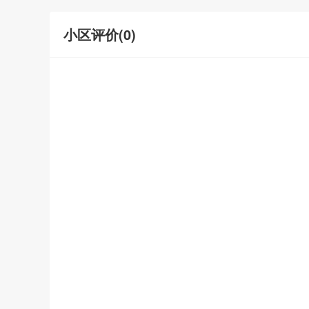
小区评价(
0
)