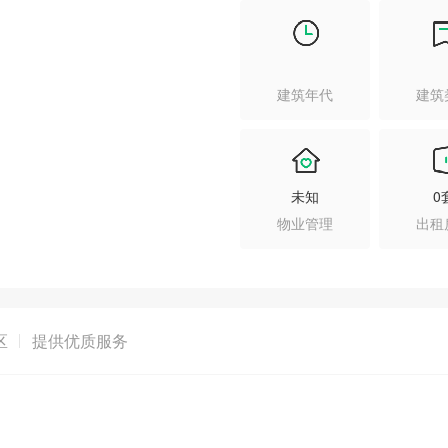
建筑年代
建筑
未知
0
物业管理
出租
区
提供优质服务