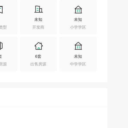
未知
未知
类型
开发商
小学学区
套
6套
未知
房源
出售房源
中学学区