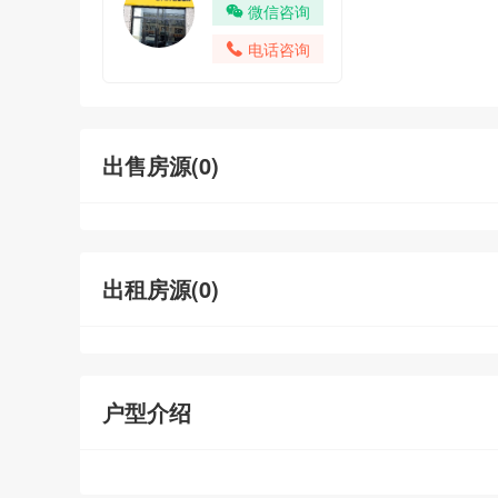
微信咨询
电话咨询
出售房源(
0
)
出租房源(
0
)
户型介绍