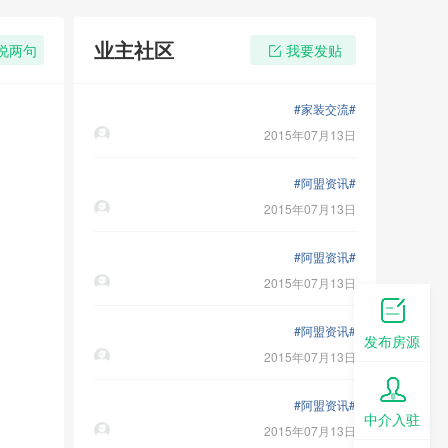
业主社区
说两句
我要发贴
#家装交流#
2015年07月13日
#阿盟资讯#
2015年07月13日
#阿盟资讯#
2015年07月13日
#阿盟资讯#
发布房源
2015年07月13日
#阿盟资讯#
中介入驻
2015年07月13日