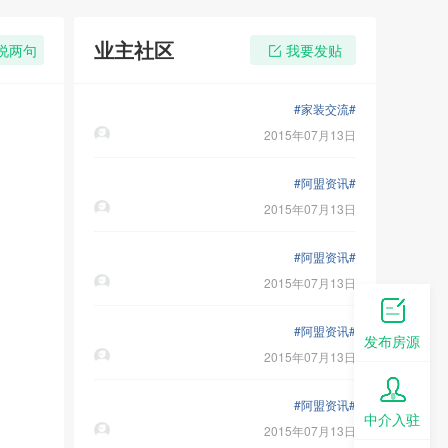
业主社区
说两句
我要发贴
#家装交流#
2015年07月13日
#阿盟资讯#
2015年07月13日
#阿盟资讯#
2015年07月13日
#阿盟资讯#
发布房源
2015年07月13日
#阿盟资讯#
中介入驻
2015年07月13日