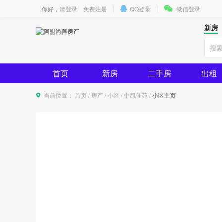
你好，
请登录
免费注册
QQ登录
微信登录
新房
首页
新房
二手房
出租
当前位置：
首页
/
房产
/
小区
/
中凯佳苑
/
小区主页