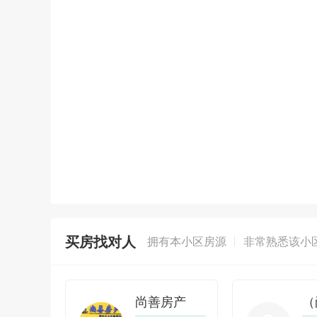
买房找对人
拥有本小区房源
非常熟悉该小
尚善房产