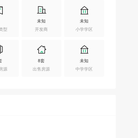
未知
未知
类型
开发商
小学学区
套
8套
未知
房源
出售房源
中学学区