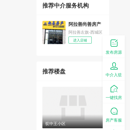
推荐中介服务机构
阿拉善尚善房产
阿拉善左旗-西城区
进入店铺
发布房源
推荐楼盘
中介入驻
一键找房
房产客服
驼中王小区