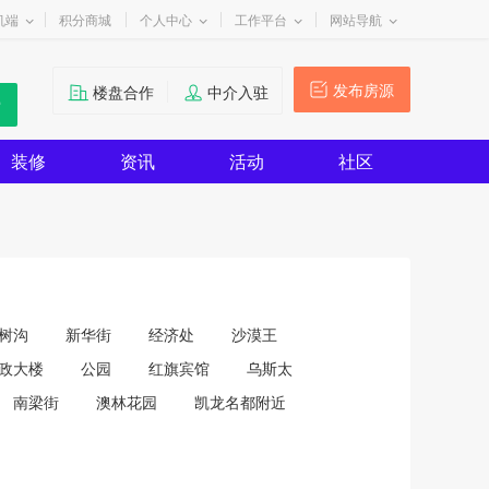
机端
积分商城
个人中心
工作平台
网站导航
发布房源
楼盘合作
中介入驻
装修
资讯
活动
社区
树沟
新华街
经济处
沙漠王
政大楼
公园
红旗宾馆
乌斯太
南梁街
澳林花园
凯龙名都附近