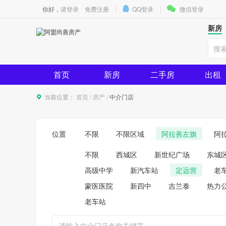
你好，
请登录
免费注册
QQ登录
微信登录
新房
首页
新房
二手房
出租
当前位置：
首页
/
房产
/
中介门店
位置
不限
不限区域
阿拉善左旗
阿
不限
西城区
新世纪广场
东城
高级中学
新汽车站
定远营
老
蒙医医院
新四中
吉兰泰
热力
老车站