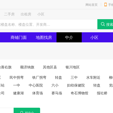
网站首页
手
二手房
出租房
小区
商铺门面
地图找房
中介
小区
拉善右旗
额济纳旗
其他区县
银川地区
区
民中拐弯
铁厂拐弯
转盘
三中
水车附近
柳
车站
一中
中心医院
六小
妇幼保健院
转盘
党
公司
健康湖
体育场
赛马场
奇石博物馆
报社桥