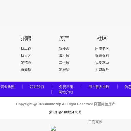
招聘
房产
社区
找工作
新楼盘
阿盟专区
找人才
出租房
曝光曝料
发招聘
二手房
我要求助
录简历
发房源
为您服务
营业执照
联系我们
免责声明
用户服务协议
信
网站介绍
Copyright @ 0483home.vip All Right Reserved 阿盟尚善房产
蒙ICP备18002470号
工商亮照