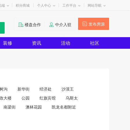
机端
积分商城
个人中心
工作平台
网站导航
发布房源
楼盘合作
中介入驻
装修
资讯
活动
社区
树沟
新华街
经济处
沙漠王
政大楼
公园
红旗宾馆
乌斯太
南梁街
澳林花园
凯龙名都附近