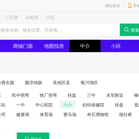
网站首页
手
二手房
出租房
小区
商铺门面
地图找房
中介
小区
拉善右旗
额济纳旗
其他区县
银川地区
区
民中拐弯
铁厂拐弯
转盘
三中
水车附近
柳
车站
一中
中心医院
六小
妇幼保健院
转盘
党
公司
健康湖
体育场
赛马场
奇石博物馆
报社桥