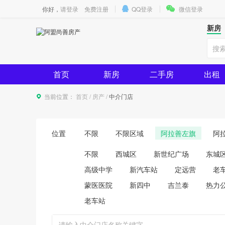
你好，
请登录
免费注册
QQ登录
微信登录
新房
首页
新房
二手房
出租
当前位置：
首页
/
房产
/
中介门店
位置
不限
不限区域
阿拉善左旗
阿
不限
西城区
新世纪广场
东城
高级中学
新汽车站
定远营
老
蒙医医院
新四中
吉兰泰
热力
老车站