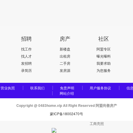
招聘
房产
社区
找工作
新楼盘
阿盟专区
找人才
出租房
曝光曝料
发招聘
二手房
我要求助
录简历
发房源
为您服务
营业执照
联系我们
免责声明
用户服务协议
信
网站介绍
Copyright @ 0483home.vip All Right Reserved 阿盟尚善房产
蒙ICP备18002470号
工商亮照