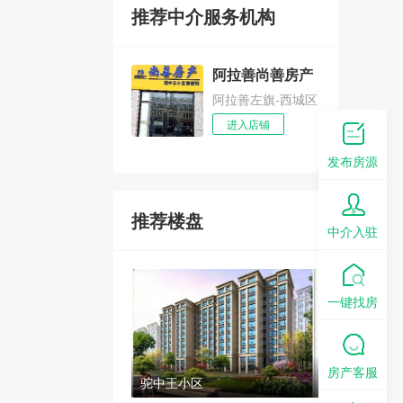
推荐中介服务机构
阿拉善尚善房产
阿拉善左旗-西城区
进入店铺
发布房源
推荐楼盘
中介入驻
一键找房
房产客服
驼中王小区